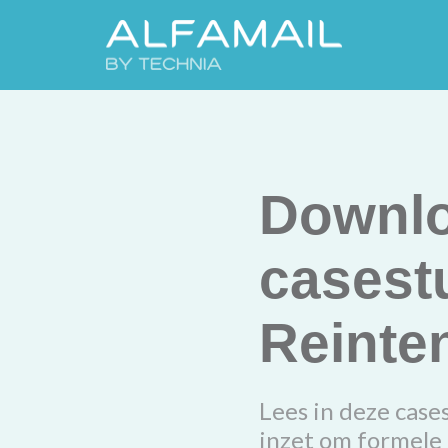
Downlo
casest
Reinten
Lees in deze case
inzet om formele