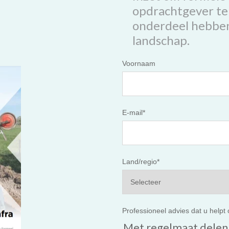
opdrachtgever te 
onderdeel hebben
landschap.
Voornaam
E-mail
*
Land/regio
*
Professioneel advies dat u help
Met regelmaat delen w